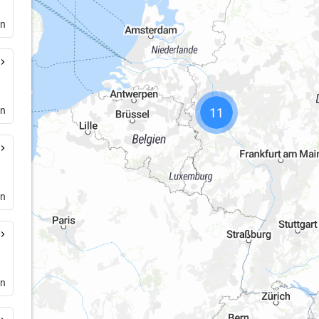
en
en
11
rn
en