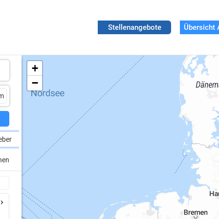
Stellenangebote
Übersicht 
+
−
eber
chen