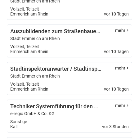
Stadt Emmerich am Rhein
Vollzeit, Teilzeit
Emmerich am Rhein
vor 10 Tagen
Auszubildenden zum Straßenbauer / Auszubildende zur Straßenbauerin (m/w/d)
mehr
Stadt Emmerich am Rhein
Vollzeit, Teilzeit
Emmerich am Rhein
vor 10 Tagen
Stadtinspektoranwärter / Stadtinspektoranwärterin (m/w/d) (Duales Studium - Bachelor of Laws - „Kommunaler Verwaltungsdienst“) - wahlweise im Beamten- oder Beschäftigtenverhältnis -
mehr
Stadt Emmerich am Rhein
Vollzeit, Teilzeit
Emmerich am Rhein
vor 10 Tagen
Techniker Systemführung für den Bereich „Netzbetrieb Strom“ (m/w/d)
mehr
e-regio GmbH & Co. KG
Sonstige
Kall
vor 3 Stunden