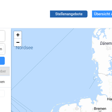
Stellenangebote
Übersicht 
+
−
eber
chen