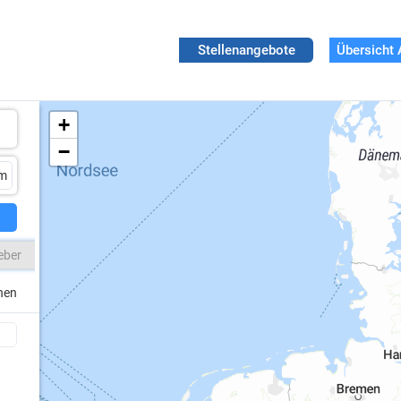
Stellenangebote
Übersicht 
+
−
eber
chen