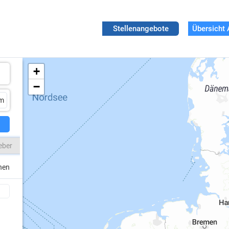
Stellenangebote
Übersicht 
+
−
eber
chen