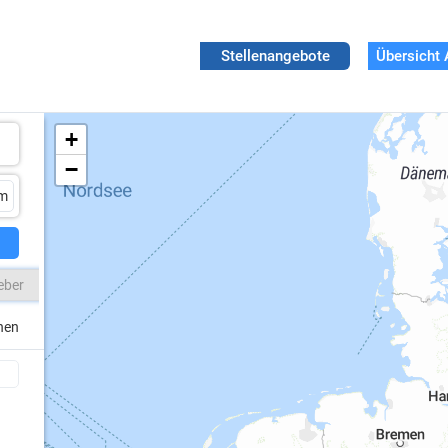
Stellenangebote
Übersicht 
+
−
eber
chen