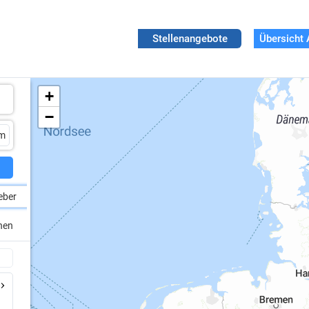
Stellenangebote
Übersicht 
+
−
eber
chen