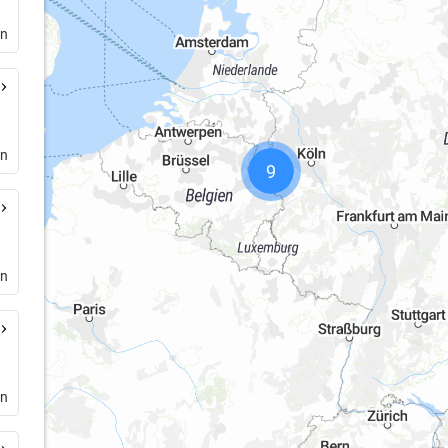
en
en
9
en
en