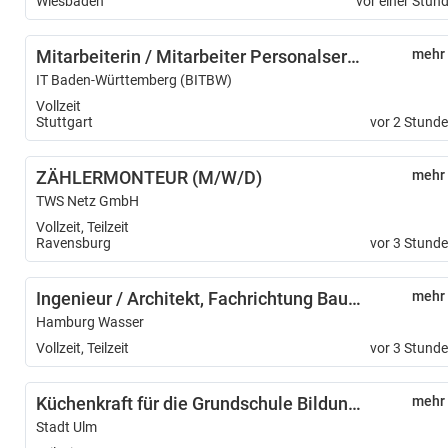
Wiesbaden
vor einer Stun
Mitarbeiterin / Mitarbeiter Personalservice (w/m/d) Schwerpunkt Bewerbungsmanagement - 12219-12
mehr
IT Baden-Württemberg (BITBW)
Vollzeit
Stuttgart
vor 2 Stund
ZÄHLERMONTEUR (M/W/D)
mehr
TWS Netz GmbH
Vollzeit, Teilzeit
Ravensburg
vor 3 Stund
Ingenieur / Architekt, Fachrichtung Bautechnik und Ingenieurbau (m/w/d)
mehr
Hamburg Wasser
Vollzeit, Teilzeit
vor 3 Stund
Küchenkraft für die Grundschule Bildungshaus Ulmer Spatz (m/w/d)
mehr
Stadt Ulm