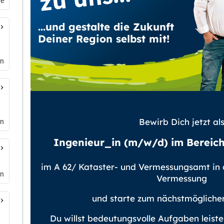
de
en
en
en