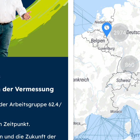
2974
860