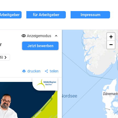
Arbeitgeber
für Arbeitgeber
Impressum
+
Anzeigemodus
−
r
Jetzt bewerben
il
drucken
teilen