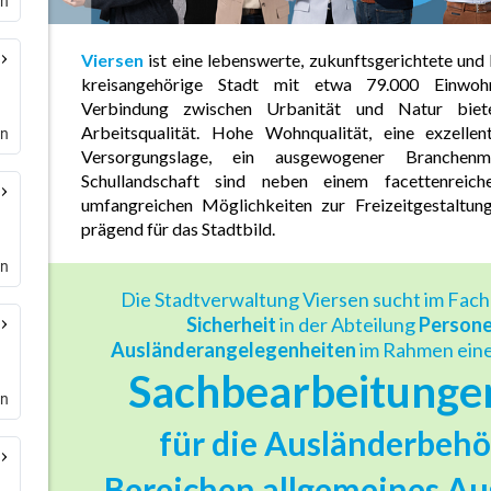
en
en
en
en