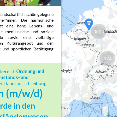
3003
974