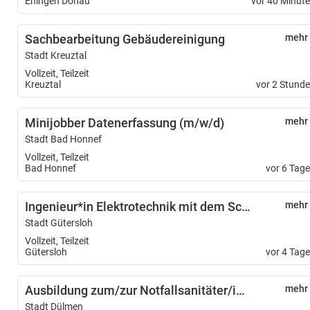
Ehingen Donau
vor 40 Minut
Sachbearbeitung Gebäudereinigung
mehr
Stadt Kreuztal
Vollzeit, Teilzeit
Kreuztal
vor 2 Stund
Minijobber Datenerfassung (m/w/d)
mehr
Stadt Bad Honnef
Vollzeit, Teilzeit
Bad Honnef
vor 6 Tag
Ingenieur*in Elektrotechnik mit dem Schwerpunkt Energie- und Gebäudetechnik (m/w/d)
mehr
Stadt Gütersloh
Vollzeit, Teilzeit
Gütersloh
vor 4 Tag
Ausbildung zum/zur Notfallsanitäter/in (m/w/d)
mehr
Stadt Dülmen