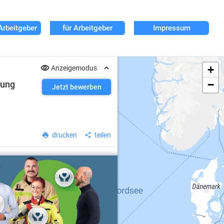
Arbeitgeber
für Arbeitgeber
Impressum
+
Anzeigemodus
−
tung
Jetzt bewerben
drucken
teilen