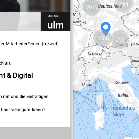
384
3079
1006
250