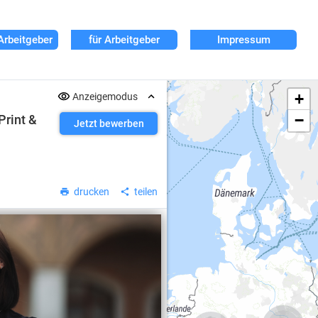
Arbeitgeber
für Arbeitgeber
Impressum
+
Anzeigemodus
−
Print &
Jetzt bewerben
drucken
teilen