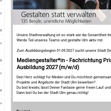
en
en
en
en