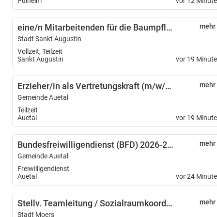
Pulheim
vor 12 Minut
eine/n Mitarbeitenden für die Baumpflege/ Grünunterhaltung (m/w/d)
mehr
Stadt Sankt Augustin
Vollzeit, Teilzeit
Sankt Augustin
vor 19 Minut
Erzieher/in als Vertretungskraft (m/w/d) für die Waldkindergärten
mehr
Gemeinde Auetal
Teilzeit
Auetal
vor 19 Minut
Bundesfreiwilligendienst (BFD) 2026-2027 in der KiTa Rolfshagen
mehr
Gemeinde Auetal
Freiwilligendienst
Auetal
vor 24 Minut
Stellv. Teamleitung / Sozialraumkoordination und Aufgaben des Allgemeinen Sozialen Dienstes
mehr
Stadt Moers