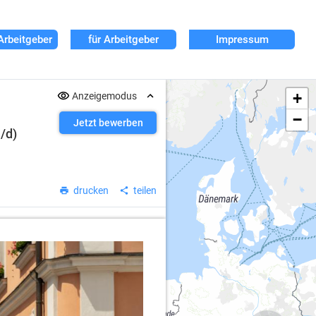
Arbeitgeber
für Arbeitgeber
Impressum
+
Anzeigemodus
−
Jetzt bewerben
/d)
drucken
teilen