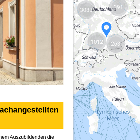
391
3083
1012
263