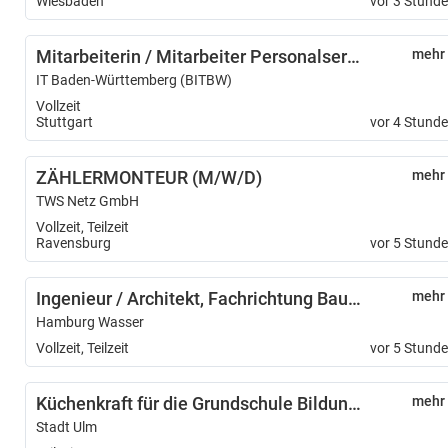
Wiesbaden
vor 3 Stund
Mitarbeiterin / Mitarbeiter Personalservice (w/m/d) Schwerpunkt Bewerbungsmanagement - 12219-12
mehr
IT Baden-Württemberg (BITBW)
Vollzeit
Stuttgart
vor 4 Stund
ZÄHLERMONTEUR (M/W/D)
mehr
TWS Netz GmbH
Vollzeit, Teilzeit
Ravensburg
vor 5 Stund
Ingenieur / Architekt, Fachrichtung Bautechnik und Ingenieurbau (m/w/d)
mehr
Hamburg Wasser
Vollzeit, Teilzeit
vor 5 Stund
Küchenkraft für die Grundschule Bildungshaus Ulmer Spatz (m/w/d)
mehr
Stadt Ulm