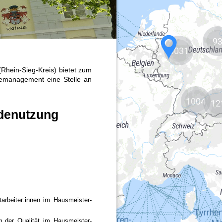
9
3031
1004
12