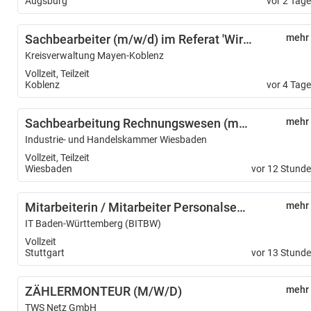
Augsburg
vor 2 Tag
Sachbearbeiter (m/w/d) im Referat 'Wirtschaft'
mehr
Kreisverwaltung Mayen-Koblenz
Vollzeit, Teilzeit
Koblenz
vor 4 Tag
Sachbearbeitung Rechnungswesen (m/w/d)
mehr
Industrie- und Handelskammer Wiesbaden
Vollzeit, Teilzeit
Wiesbaden
vor 12 Stund
Mitarbeiterin / Mitarbeiter Personalservice (w/m/d) Schwerpunkt Bewerbungsmanagement - 12219-12
mehr
IT Baden-Württemberg (BITBW)
Vollzeit
Stuttgart
vor 13 Stund
ZÄHLERMONTEUR (M/W/D)
mehr
TWS Netz GmbH