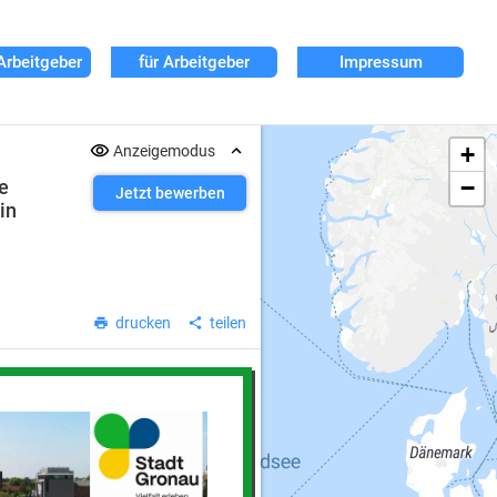
Arbeitgeber
für Arbeitgeber
Impressum
+
Anzeigemodus
−
te
Jetzt bewerben
in
drucken
teilen