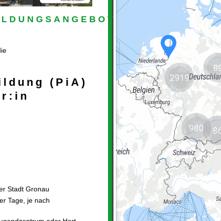
8
2919
980
8