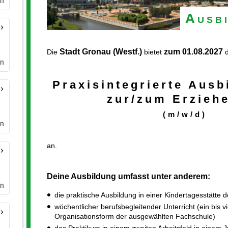
en
en
en
en