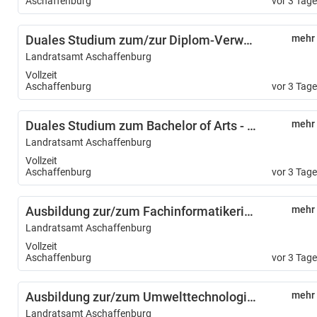
Aschaffenburg
vor 3 Tag
Duales Studium zum/zur Diplom-Verwaltungswirtin/ Diplom-Verwaltungswirt (FH) (m/w/d)
mehr
Landratsamt Aschaffenburg
Vollzeit
Aschaffenburg
vor 3 Tag
Duales Studium zum Bachelor of Arts - Soziale Arbeit (m/w/d)
mehr
Landratsamt Aschaffenburg
Vollzeit
Aschaffenburg
vor 3 Tag
Ausbildung zur/zum Fachinformatikerin/Fachinformatiker (m/w/d) für Systemintegration
mehr
Landratsamt Aschaffenburg
Vollzeit
Aschaffenburg
vor 3 Tag
Ausbildung zur/zum Umwelttechnologin/ Umwelttechnologen (m/w/d)
mehr
Landratsamt Aschaffenburg