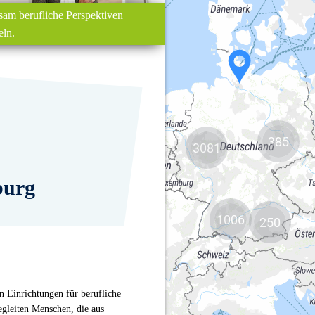
385
3081
1006
250