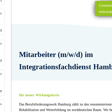
zt
zt
zt
en