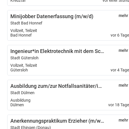
Kreuztal
vor einer Stun
Minijobber Datenerfassung (m/w/d)
mehr
Stadt Bad Honnef
Vollzeit, Teilzeit
Bad Honnef
vor 6 Tag
Ingenieur*in Elektrotechnik mit dem Schwerpunkt Energie- und Gebäudetechnik (m/w/d)
mehr
Stadt Gütersloh
Vollzeit, Teilzeit
Gütersloh
vor 4 Tag
Ausbildung zum/zur Notfallsanitäter/in (m/w/d)
mehr
Stadt Dülmen
Ausbildung
Dülmen
vor 18 Tag
Anerkennungspraktikum Erzieher (m/w/d)
mehr
Stadt Ehingen (Donau)