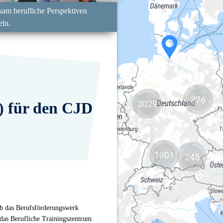
376
3029
1001
245