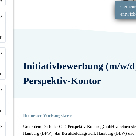
de
en
en
en