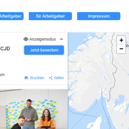
Arbeitgeber
für Arbeitgeber
Impressum
+
Anzeigemodus
−
n CJD
Jetzt bewerben
kum
drucken
teilen