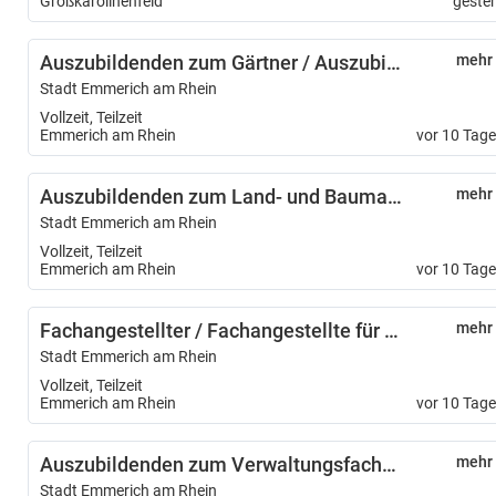
Großkarolinenfeld
geste
Auszubildenden zum Gärtner / Auszubildende zur Gärtnerin – Fachrichtung Garten- und Landschaftsbau – (m/w/d)
mehr
Stadt Emmerich am Rhein
Vollzeit, Teilzeit
Emmerich am Rhein
vor 10 Tag
Auszubildenden zum Land- und Baumaschinenmechatroniker/ Auszubildende zur Land- und Baumaschinenmechatronikerin (m/w/d)
mehr
Stadt Emmerich am Rhein
Vollzeit, Teilzeit
Emmerich am Rhein
vor 10 Tag
Fachangestellter / Fachangestellte für Medien- und Informationsdienste - Fachrichtung Bibliothek (m/w/d)
mehr
Stadt Emmerich am Rhein
Vollzeit, Teilzeit
Emmerich am Rhein
vor 10 Tag
Auszubildenden zum Verwaltungsfachangestellten / Auszubildende zur Verwaltungsfachangestellten m/w/d)
mehr
Stadt Emmerich am Rhein