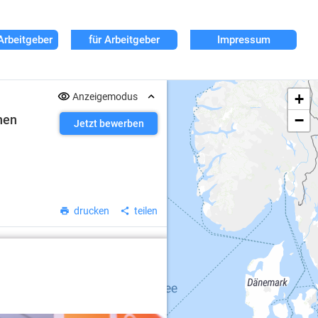
Arbeitgeber
für Arbeitgeber
Impressum
+
Anzeigemodus
−
nnen
Jetzt bewerben
drucken
teilen