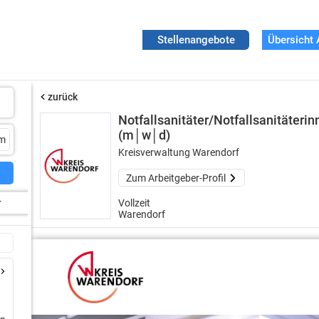
Stellenangebote
Übersicht 
zurück
Notfallsanitäter/Notfallsanitäteri
(m│w│d)
Kreisverwaltung Warendorf
Zum Arbeitgeber-Profil
r
Vollzeit
Warendorf