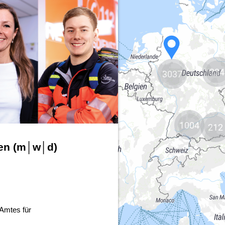
224
3037
1004
212