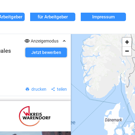
Arbeitgeber
für Arbeitgeber
Impressum
+
Anzeigemodus
−
uales
Jetzt bewerben
drucken
teilen