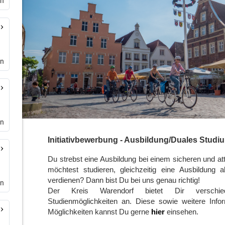
en
en
en
en