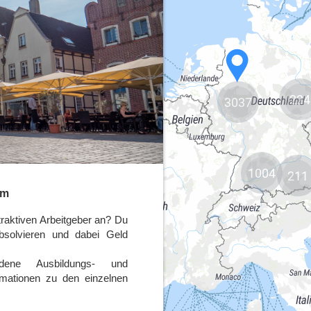
224
3037
1004
211