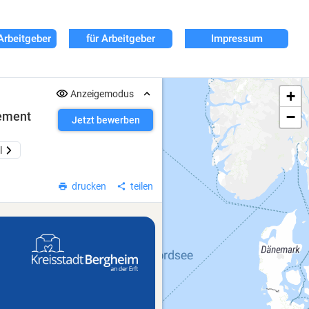
Arbeitgeber
für Arbeitgeber
Impressum
+
Anzeigemodus
−
ement
Jetzt bewerben
l
drucken
teilen