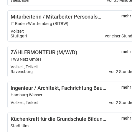
Wiesbaden
vor 35 Minut
Mitarbeiterin / Mitarbeiter Personalservice (w/m/d) Schwerpunkt Bewerbungsmanagement - 12219-12
mehr
IT Baden-Württemberg (BITBW)
Vollzeit
Stuttgart
vor einer Stun
ZÄHLERMONTEUR (M/W/D)
mehr
TWS Netz GmbH
Vollzeit, Teilzeit
Ravensburg
vor 2 Stund
Ingenieur / Architekt, Fachrichtung Bautechnik und Ingenieurbau (m/w/d)
mehr
Hamburg Wasser
Vollzeit, Teilzeit
vor 2 Stund
Küchenkraft für die Grundschule Bildungshaus Ulmer Spatz (m/w/d)
mehr
Stadt Ulm