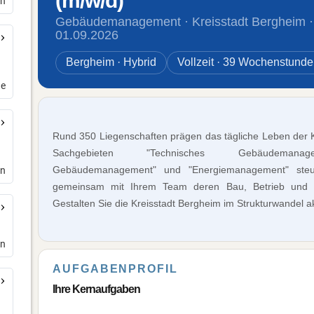
en
de
en
en