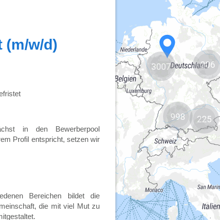
306
3007
998
225