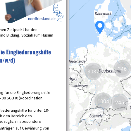
346
3037
1004
245