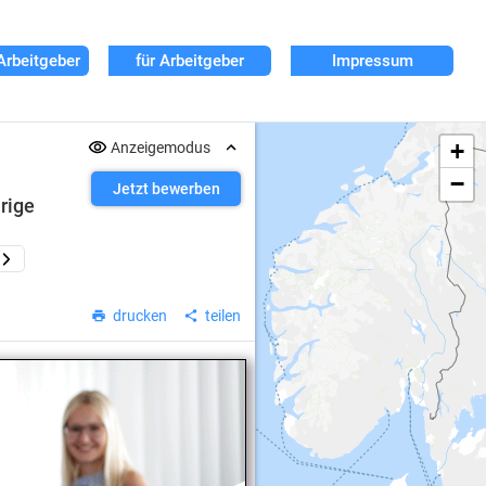
Arbeitgeber
für Arbeitgeber
Impressum
+
Anzeigemodus
−
Jetzt bewerben
hrige
drucken
teilen