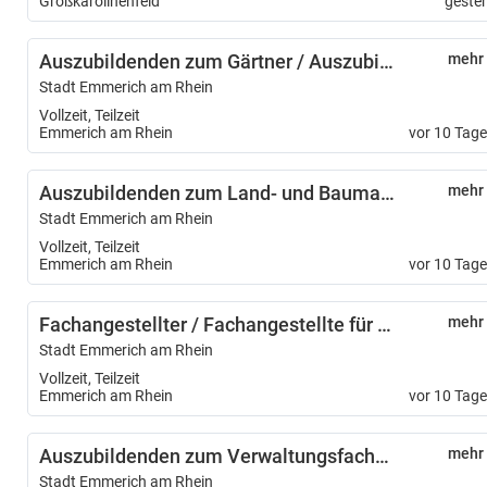
Großkarolinenfeld
geste
Auszubildenden zum Gärtner / Auszubildende zur Gärtnerin – Fachrichtung Garten- und Landschaftsbau – (m/w/d)
mehr
Stadt Emmerich am Rhein
Vollzeit, Teilzeit
Emmerich am Rhein
vor 10 Tag
Auszubildenden zum Land- und Baumaschinenmechatroniker/ Auszubildende zur Land- und Baumaschinenmechatronikerin (m/w/d)
mehr
Stadt Emmerich am Rhein
Vollzeit, Teilzeit
Emmerich am Rhein
vor 10 Tag
Fachangestellter / Fachangestellte für Medien- und Informationsdienste - Fachrichtung Bibliothek (m/w/d)
mehr
Stadt Emmerich am Rhein
Vollzeit, Teilzeit
Emmerich am Rhein
vor 10 Tag
Auszubildenden zum Verwaltungsfachangestellten / Auszubildende zur Verwaltungsfachangestellten m/w/d)
mehr
Stadt Emmerich am Rhein