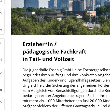
zt
zt
zt
en