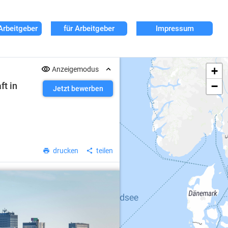
Arbeitgeber
für Arbeitgeber
Impressum
+
Anzeigemodus
−
ft in
Jetzt bewerben
drucken
teilen