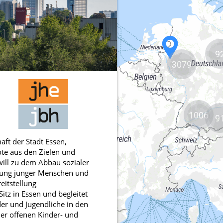
9
3079
1006
9