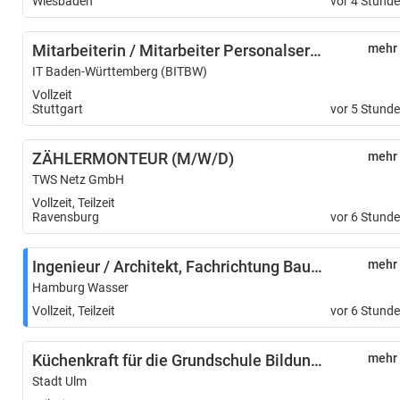
Wiesbaden
vor 4 Stund
Mitarbeiterin / Mitarbeiter Personalservice (w/m/d) Schwerpunkt Bewerbungsmanagement - 12219-12
mehr
IT Baden-Württemberg (BITBW)
Vollzeit
Stuttgart
vor 5 Stund
ZÄHLERMONTEUR (M/W/D)
mehr
TWS Netz GmbH
Vollzeit, Teilzeit
Ravensburg
vor 6 Stund
Ingenieur / Architekt, Fachrichtung Bautechnik und Ingenieurbau (m/w/d)
mehr
Hamburg Wasser
Vollzeit, Teilzeit
vor 6 Stund
Küchenkraft für die Grundschule Bildungshaus Ulmer Spatz (m/w/d)
mehr
Stadt Ulm