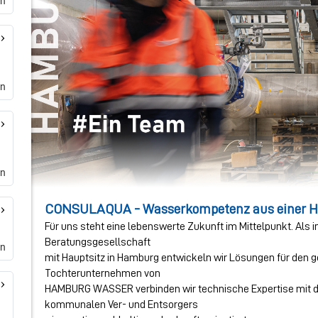
en
en
en
en