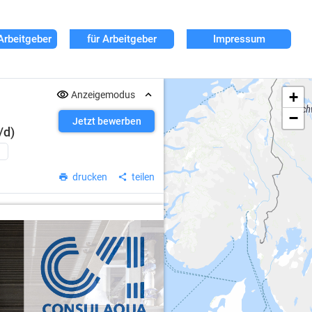
Arbeitgeber
für Arbeitgeber
Impressum
+
Anzeigemodus
−
Jetzt bewerben
/d)
drucken
teilen