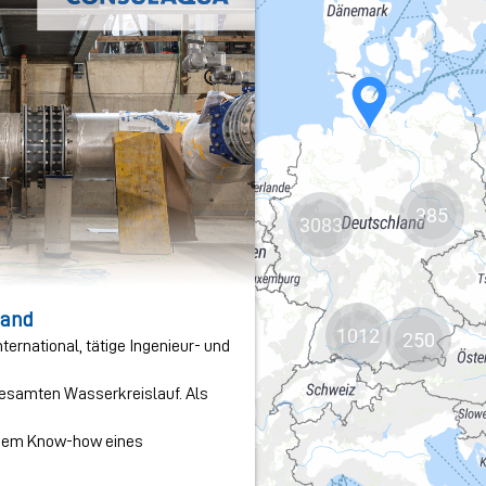
385
3083
1012
250