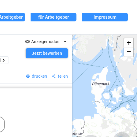
Arbeitgeber
für Arbeitgeber
Impressum
+
Anzeigemodus
−
Jetzt bewerben
l
drucken
teilen