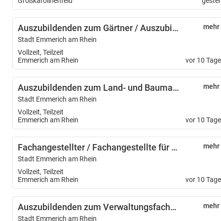
Großkarolinenfeld
geste
Auszubildenden zum Gärtner / Auszubildende zur Gärtnerin – Fachrichtung Garten- und Landschaftsbau – (m/w/d)
mehr
Stadt Emmerich am Rhein
Vollzeit, Teilzeit
Emmerich am Rhein
vor 10 Tag
Auszubildenden zum Land- und Baumaschinenmechatroniker/ Auszubildende zur Land- und Baumaschinenmechatronikerin (m/w/d)
mehr
Stadt Emmerich am Rhein
Vollzeit, Teilzeit
Emmerich am Rhein
vor 10 Tag
Fachangestellter / Fachangestellte für Medien- und Informationsdienste - Fachrichtung Bibliothek (m/w/d)
mehr
Stadt Emmerich am Rhein
Vollzeit, Teilzeit
Emmerich am Rhein
vor 10 Tag
Auszubildenden zum Verwaltungsfachangestellten / Auszubildende zur Verwaltungsfachangestellten m/w/d)
mehr
Stadt Emmerich am Rhein