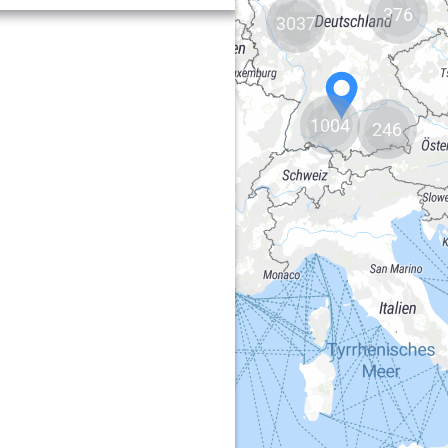
376
3037
1004
246