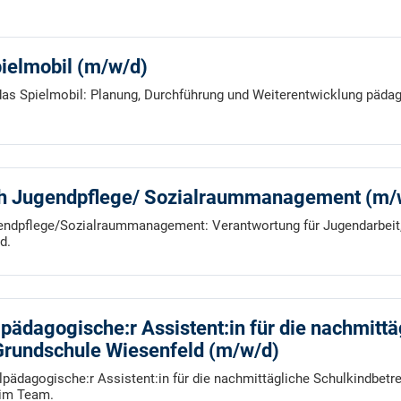
pielmobil (m/w/d)
r das Spielmobil: Planung, Durchführung und Weiterentwicklung päda
ch Jugendpflege/ Sozialraummanagement (m/
gendpflege/Sozialraummanagement: Verantwortung für Jugendarbeit,
d.
lpädagogische:r Assistent:in für die nachmittä
Grundschule Wiesenfeld (m/w/d)
alpädagogische:r Assistent:in für die nachmittägliche Schulkindbet
 im Team.