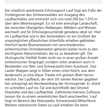
Der staatlich anerkannte Erholungsort Lauf liegt am Fuße der
Vorbergzone des Schwarzwaldes am Ausgang des
Laufbachtales und erstreckt sich von rund 200 bis 1.010 m
über dem Meeresspiegel. Es ist eine anmutige Landschaft,
die zwischen Obstgärten, Rebbergen, Wäldern und Wiesen
wechselt und für Erholungssuchende geradezu ideal ist. Hier
im Laufbachtal und in den Seitentälern ist ein Großteil der
ursprünglichen pflanzlichen Artenfülle erhalten geblieben.
Herrlich bunte Blumenwiesen mit verschiedensten
einheimischen Orchideenarten gehören bisher noch zu den
wichtigsten Naturschätzen, die es zu bewahren gilt. Die
ökologische Vielfalt findet nicht nur in einer großen Anzahl
einheimischer Singvögel, sondern unter anderem auch in
Beständen von Reh- und Schwarzwild ihren Ausdruck. Das
Laufer Wappen zeigt in Silber einen roten Kelch, aus dem
beiderseits je eine blaue Traube mit grünem Blatt hervor
wächst. Der Laufbach, der dem Ort seinen Namen gegeben
hat, entspringt am Nordwesthang der Hornisgrinde. Er stürzt
im schnellen Lauf ins Tal und durchfließt den Ortsteil
Glashütte und das Laufbachtal. Zahlreiche kleinere Zuflüsse
lassen ihn zu einem ansehnlichen Bach anschwellen. Lauf
liegt im Bereich des Naturparks Schwarzwald Mitte/Nord.
Weitere statistische Daten zu Lauf erhalten Sie beim