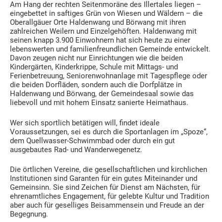
Am Hang der rechten Seitenmoräne des Illertales liegen –
eingebettet in saftiges Grün von Wiesen und Wäldern – die
Oberallgäuer Orte Haldenwang und Börwang mit ihren
zahlreichen Weilern und Einzelgehöften. Haldenwang mit
seinen knapp 3.900 Einwohnern hat sich heute zu einer
lebenswerten und familienfreundlichen Gemeinde entwickelt.
Davon zeugen nicht nur Einrichtungen wie die beiden
Kindergärten, Kinderkrippe, Schule mit Mittags- und
Ferienbetreuung, Seniorenwohnanlage mit Tagespflege oder
die beiden Dorfläden, sondern auch die Dorfplätze in
Haldenwang und Börwang, der Gemeindesaal sowie das
liebevoll und mit hohem Einsatz sanierte Heimathaus.
Wer sich sportlich betätigen will, findet ideale
Voraussetzungen, sei es durch die Sportanlagen im „Spoze“,
dem Quellwasser-Schwimmbad oder durch ein gut
ausgebautes Rad- und Wanderwegenetz.
Die örtlichen Vereine, die gesellschaftlichen und kirchlichen
Institutionen sind Garanten für ein gutes Miteinander und
Gemeinsinn. Sie sind Zeichen für Dienst am Nächsten, für
ehrenamtliches Engagement, für gelebte Kultur und Tradition
aber auch für geselliges Beisammensein und Freude an der
Begegnung.