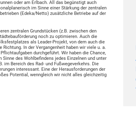
unnen oder am Erlbach. All das begünstigt auch
onalplanerisch im Sinne einer Stärkung der zentralen
etrieben (Edeka/Netto) zusätzliche Betriebe auf der
eren zentralen Grundstücken (z.B. zwischen den
 Städtebauförderung noch zu optimieren. Auch die
lksfestplatzes als Leader-Projekt, von dem auch die
e Richtung. In der Vergangenheit haben wir viele u. a.
lichtaufgaben durchgeführt. Wir haben die Chance,
m Sinne des Wohlbefindens jedes Einzelnen und unter
B. im Bereich des Rad- und Fußwegeverkehrs. Die
ierungen interessant. Eine der Herausforderungen der
es Potential, wenngleich wir nicht alles gleichzeitig