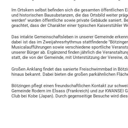
Im Ortskern selbst befinden sich die gesamten öffentlichen E
und historischen Bausubstanzen, die das Ortsbild weiter prä
werden" wurden öffentliche sowie private Gebäude saniert. Be
geachtet, dass der Charakter einer typischen Kaiserstühler 
Das intakte Gemeinschaftsleben in unserer Gemeinde erkennt
dabei ist das im Zweijahresrhythmus stattfindende "Bötzinger
Musicalaufführungen sowie verschiedene sportliche Veransta
unserer Bürger ab. Ergänzend finden jährlich die Veranstaltu
statt, die von der Gemeinde, mit Unterstützung der Vereine, d
Großen Anklang findet das sanierte Freischwimmbad in Bötzi
hinaus bekannt. Dabei bieten die großen parkähnlichen Fläch
Bötzingen pflegt einen freundschaftlichen Kontakt zur schwe
Gemeinde Rodern im Elsass (Frankreich) und zur KWANSEI 
Club bei Kobe (Japan). Durch gegenseitige Besuche wird dies