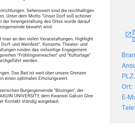
inrichtungen. Sehenswert sind die reichhaltigen
gen. Unter dem Motto "Unser Dorf soll schöner
i der Innengestaltung des Ortes wurde darauf
Weingemeinde bewahrt wird.
 man an den vielen Veranstaltungen. Highlight
 Dorf- und Weinfest". Konzerte, Theater- und
ltungen runden das vielseitige Engagement
Bran
ngsreihen "Frühlingserwachen" und "Kulturtage"
urchgeführt werden.
Ansc
ngen. Das Bad ist weit über unsere Grenzen
PLZ
en einen optimalen Erholungswert.
Ort:
izerischen Burgergemeinde "Bözingen", der
GAKUIN UNIVERSITY, dem Kwansei Gakuin Glee
E-Ma
er Kontakt ständig ausgebaut.
Tele