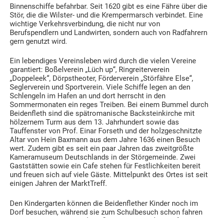
Binnenschiffe befahrbar. Seit 1620 gibt es eine Fähre über die
Stör, die die Wilster- und die Krempermarsch verbindet. Eine
wichtige Verkehrsverbindung, die nicht nur von
Berufspendlern und Landwirten, sondern auch von Radfahrern
gern genutzt wird.
Ein lebendiges Vereinsleben wird durch die vielen Vereine
garantiert: Boßelverein „Lüch up“, Ringreiterverein
„Doppeleek“, Dörpstheoter, Förderverein „Störfähre Else“,
Seglerverein und Sportverein. Viele Schiffe legen an den
Schlengeln im Hafen an und dort herrscht in den
Sommermonaten ein reges Treiben. Bei einem Bummel durch
Beidenfleth sind die spätromanische Backsteinkirche mit
hölzernem Turm aus dem 13. Jahrhundert sowie das
Tauffenster von Prof. Einar Forseth und der holzgeschnitzte
Altar von Hein Baxmann aus dem Jahre 1636 einen Besuch
wert. Zudem gibt es seit ein paar Jahren das zweitgrößte
Kameramuseum Deutschlands in der Störgemeinde. Zwei
Gaststätten sowie ein Cafe stehen für Festlichkeiten bereit
und freuen sich auf viele Gäste. Mittelpunkt des Ortes ist seit
einigen Jahren der MarktTreff.
Den Kindergarten können die Beidenflether Kinder noch im
Dorf besuchen, während sie zum Schulbesuch schon fahren