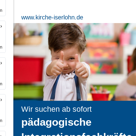
en
rn
en
en