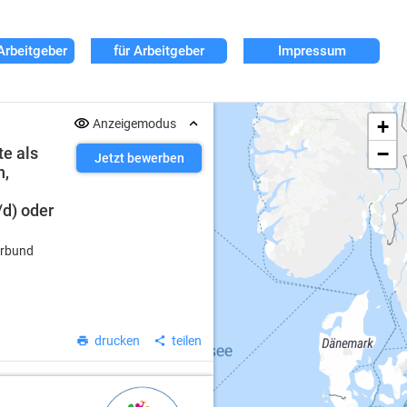
Arbeitgeber
für Arbeitgeber
Impressum
+
Anzeigemodus
−
te als
Jetzt bewerben
n,
d) oder
erbund
drucken
teilen